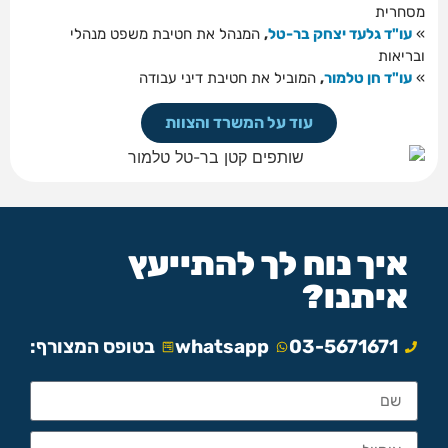
מסחרית
»
עו"ד גלעד יצחק בר-טל
,
המנהל את חטיבת משפט מנהלי
ובריאות
»
עו"ד חן טלמור
,
המוביל את חטיבת דיני עבודה
עוד על המשרד והצוות
איך נוח לך להתייעץ
איתנו?
03-5671671
whatsapp
בטופס המצורף: