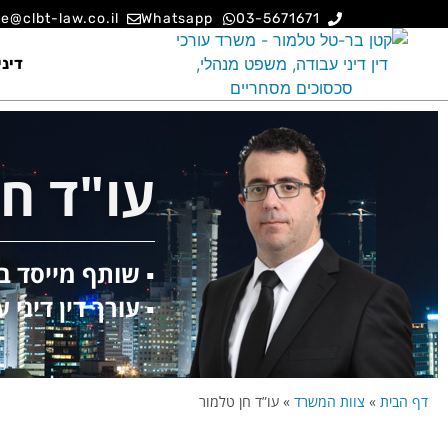
ce@clbt-law.co.il
Whatsapp
03-5671671
דיני
עו"ד חן
▪️ שותף מייסד ב
▪️ עורך דין דיני
דף הבית
»
צוות המשרד
»
עו”ד חן טלמור