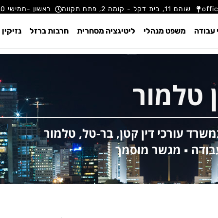
offi
שוהם 11, בית דקל - קומה 2, פתח תקווה
ראשון -חמישי 9:00 - 18:00
 עבודה
משפט מנהלי
ליטיגציה מסחרית
חרבות ברזל
נזיקין
 טלמור
משרד עורכי דין קטן, בר-טל, טלמור
 עבודה ▪️ מגשר מוסמך