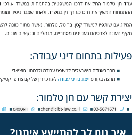
עו"ד חן טלמור החל את דרכו המשפטית בהתמחות במשרד עורכי דין
ההתמחות המשיך את דרכו כעורך דין במשרד, ולאחר שצבר ניסיון ומומ
המיזוג עם שותפיו למשרד קטן, בר-טל, טלמור, נעשה מתוך כוונה לה
מקיף העונה לצרכיהם בעניינים מסחריים, מנהליים ובנקאיים שונים.
פעילות בתחום דיני עבודה:
חבר באגודה הישראלית למשפט עבודה ולבטחון סוציאלי
מרצה בקורס
ייצוג בדיני עבודה
לעורכי דין של קבוצת פרקטיק
יצירת קשר עם חן טלמור:
03-5671671
chen@clbt-law.co.il
וואטסאפ
איך נוח לך להתייעץ איתנו?