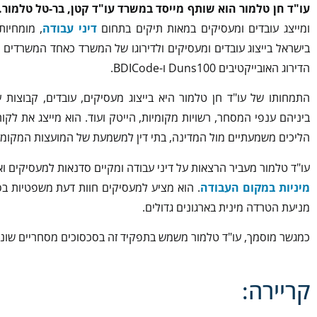
עו"ד חן טלמור הוא שותף מייסד במשרד עו"ד קטן, בר-טל טלמור.
ומייצג עובדים ומעסיקים במאות תיקים בתחום
דיני עבודה
, מומחיות
בישראל בייצוג עובדים ומעסיקים ולדירוגו של המשרד כאחד המשרדים ה
הדירוג האובייקטיבים Duns100 ו-BDICode.
התמחותו של עו"ד חן טלמור היא בייצוג מעסיקים, עובדים, קבוצות 
ביניהם ענפי המסחר, רשויות מקומיות, הייטק ועוד. הוא מייצג את לקוח
הליכים משמעתיים מול המדינה, בתי דין למשמעת של המועצות המקומיו
עו"ד טלמור מעביר הרצאות על דיני עבודה ומקיים סדנאות למעסיקים ו
מיניות במקום העבודה
. הוא מציע למעסיקים חוות דעת משפטיות בסו
מניעת הטרדה מינית בארגונים גדולים.
כמגשר מוסמך, עו"ד טלמור משמש בתפקיד זה בסכסוכים מסחריים שוני
קריירה: